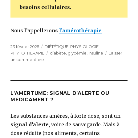
besoins cellulaires.
Nous l’appellerons
l’amérothérapie
Publié
23 février 2025
Catégories
DIÉTÉTIQUE
,
PHYSIOLOGIE
,
le
PHYTOTHERAPIE
Étiquettes
diabète
,
glycémie
,
insuline
Laisser
un commentaire
sur
Glucose,
insuline,
diabète,
une
équation
L’AMERTUME: SIGNAL D’ALERTE OU
compliquée
MEDICAMENT ?
Les substances amères, à forte dose, sont un
signal d’alerte,
voire de sauvegarde. Mais à
dose réduite (nos aliments, certains