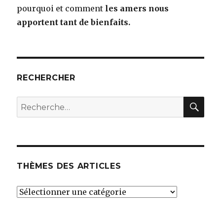
pourquoi et comment
les amers nous
apportent tant de bienfaits.
RECHERCHER
RE
Recherche
pour
:
THÈMES DES ARTICLES
THÈMES
DES
ARTICLES