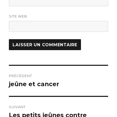
SITE WEB
Navigation
PRÉCÉDENT
de
jeûne et cancer
Article
précédent :
l’article
SUIVANT
Les petits jeûnes contre
Article