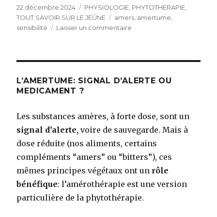
Publié
22 décembre 2024
Catégories
PHYSIOLOGIE
,
PHYTOTHERAPIE
,
le
TOUT SAVOIR SUR LE JEÛNE
Étiquettes
amers
,
amertume
,
sensibilité
Laisser un commentaire
sur
L’amertume,
un
signal
de
défense,
L’AMERTUME: SIGNAL D’ALERTE OU
une
MEDICAMENT ?
protection
innée
Les substances amères, à forte dose, sont un
signal d’alerte,
voire de sauvegarde. Mais à
dose réduite (nos aliments, certains
compléments “amers” ou “bitters”), ces
mêmes principes végétaux ont un
rôle
bénéfique
: l’amérothérapie est une version
particulière de la phytothérapie.