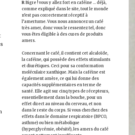
R
Bigre ! vous y allez fort en caféine … déjà,
comme expliqué dans le site, tout le monde
n’est pas correctement réceptif à
l’amertume. Vous nous annoncez un café
très amer, donc vous le ressentez tel, donc
vous êtes éligible à des cures de produits
t
amers.
es
Concernant le café, il contient cet alcaloïde,
la caféine, qui possède des effets stimulants
et diurétiques. Ceci pour sa conformation
moléculaire xanthique. Mais la caféine est
également amère, ce qui lui donne des
capacités supplémentaires en terme de
santé. Elle agit sur cinq types de récepteurs,
essentiellement dans la bouche, pour un
effet direct au niveau du cerveau, et non
dans le reste du corps. Si vous cherchez des
n
effets dans le domaine respiratoire (BPCO,
asthme) ou bien métabolique
(hyperglycémie, obésité), les amers du café