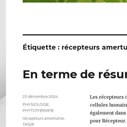
Étiquette : récepteurs amer
En terme de rés
Publié
23 décembre 2024
Les récepteurs 
le
Catégories
PHYSIOLOGIE
,
cellules humain
PHYTOTHERAPIE
également dans 
Étiquettes
récepteurs amertume
,
pour Récepteur.
TAS2R