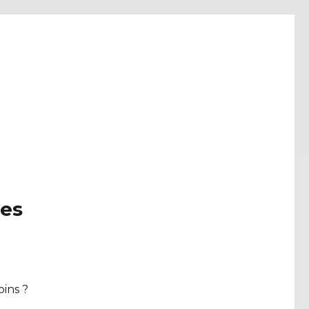
res
ins ?