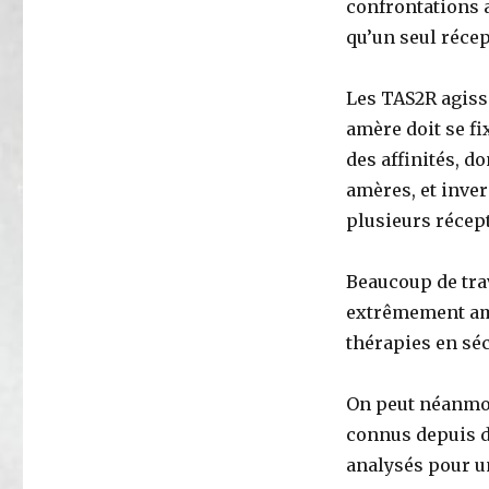
confrontations 
qu’un seul récep
Les TAS2R agisse
amère doit se fi
des affinités, d
amères, et inve
plusieurs récep
Beaucoup de tra
extrêmement amè
thérapies en séc
On peut néanmoi
connus depuis d
analysés pour u